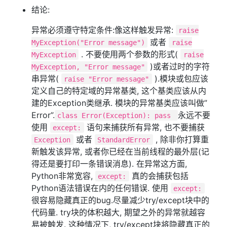
结论:
异常必须遵守特定条件:像这样触发异常:
raise
或者
MyException("Error message")
raise
. 不要使用两个参数的形式(
MyException
raise
)或者过时的字符
MyException, "Error message"
串异常(
).模块或包应该
raise "Error message"
定义自己的特定域的异常基类, 这个基类应该从内
建的Exception类继承. 模块的异常基类应该叫做”
Error”.
永远不要
class Error(Exception): pass
使用
语句来捕获所有异常, 也不要捕获
except:
或者
, 除非你打算重
Exception
StandardError
新触发该异常, 或者你已经在当前线程的最外层(记
得还是要打印一条错误消息). 在异常这方面,
Python非常宽容,
真的会捕获包括
except:
Python语法错误在内的任何错误. 使用
except:
很容易隐藏真正的bug.尽量减少try/except块中的
代码量. try块的体积越大, 期望之外的异常就越容
易被触发. 这种情况下, try/except块将隐藏真正的