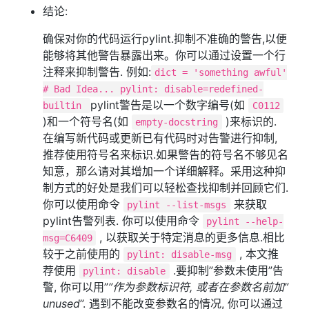
结论:
确保对你的代码运行pylint.抑制不准确的警告,以便
能够将其他警告暴露出来。你可以通过设置一个行
注释来抑制警告. 例如:
dict = 'something awful'
# Bad Idea... pylint: disable=redefined-
pylint警告是以一个数字编号(如
builtin
C0112
)和一个符号名(如
)来标识的.
empty-docstring
在编写新代码或更新已有代码时对告警进行抑制,
推荐使用符号名来标识.如果警告的符号名不够见名
知意，那么请对其增加一个详细解释。采用这种抑
制方式的好处是我们可以轻松查找抑制并回顾它们.
你可以使用命令
来获取
pylint --list-msgs
pylint告警列表. 你可以使用命令
pylint --help-
, 以获取关于特定消息的更多信息.相比
msg=C6409
较于之前使用的
, 本文推
pylint: disable-msg
荐使用
.要抑制”参数未使用”告
pylint: disable
警, 你可以用”
”作为参数标识符, 或者在参数名前加”
unused
”. 遇到不能改变参数名的情况, 你可以通过